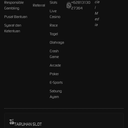
Responsible
Slots
+62813130
Referral
Gambling
27364
Live
Pusat Bantuan
Casino
Syarat dan
Race
Ketentuan
Togel
Olahraga
Crash
Game
Arcade
Poker
E-Sports
Sabung
Ayam
TARUHAN SLOT