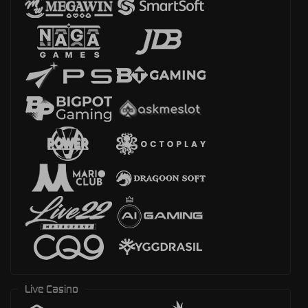
Live Casino