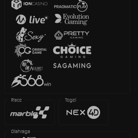
Race
Togel
Olahraga