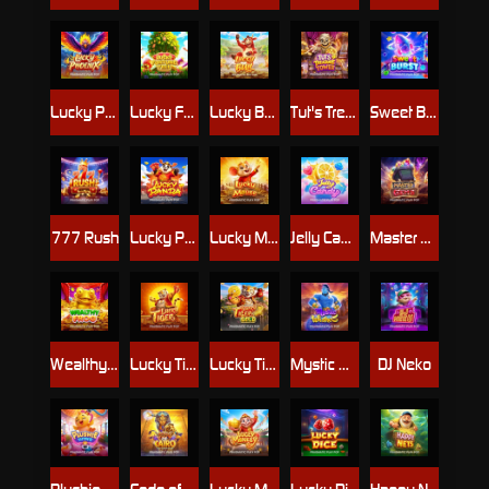
Lucky Phoenix
Lucky Fortune Tree
Lucky Bull
Tut's Treasure Tower
Sweet Burst
777 Rush
Lucky Panda
Lucky Mouse
Jelly Candy
Master Gems
Wealthy Frog
Lucky Tiger
Lucky Tiger Gold Ultimate
Mystic Wishes
DJ Neko