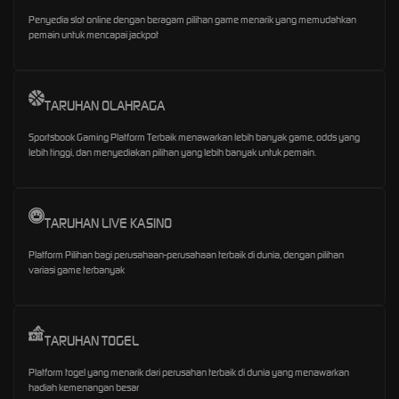
Penyedia slot online dengan beragam pilihan game menarik yang memudahkan
pemain untuk mencapai jackpot
TARUHAN OLAHRAGA
Sportsbook Gaming Platform Terbaik menawarkan lebih banyak game, odds yang
lebih tinggi, dan menyediakan pilihan yang lebih banyak untuk pemain.
TARUHAN LIVE KASINO
Platform Pilihan bagi perusahaan-perusahaan terbaik di dunia, dengan pilihan
variasi game terbanyak
TARUHAN TOGEL
Platform togel yang menarik dari perusahan terbaik di dunia yang menawarkan
hadiah kemenangan besar