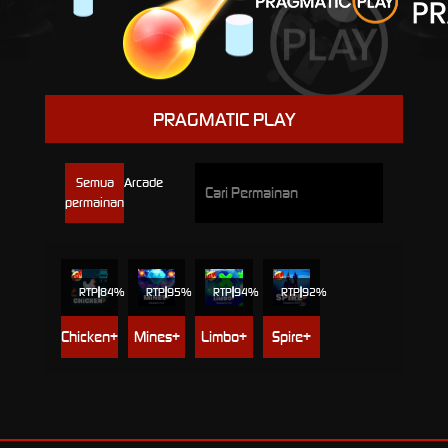
PRAGMATIC PLAY
Semua
Arcade
permainan
RTP
84%
RTP
95%
RTP
94%
RTP
92%
Chicken+
Mines+
Limbo+
Spire+