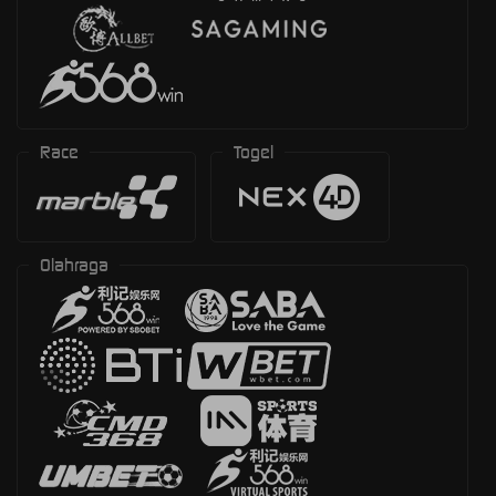
Race
Togel
Olahraga