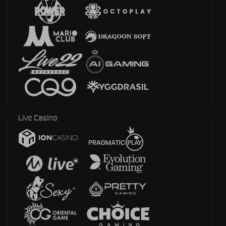
Live Casino