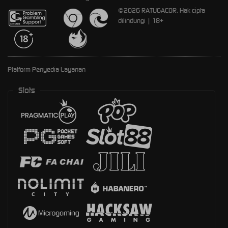
©2026 RATUGACOR. Hak cipta
dilindungi | 18+
Platform Penyedia Layanan
Slots