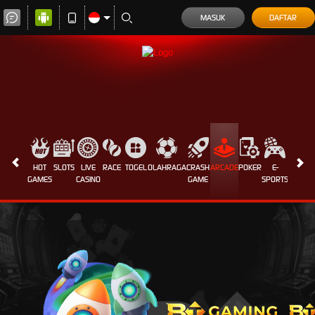
MASUK
DAFTAR
HOT
SLOTS
LIVE
RACE
TOGEL
OLAHRAGA
CRASH
ARCADE
POKER
E-
SABUN
GAMES
CASINO
GAME
SPORTS
AYAM