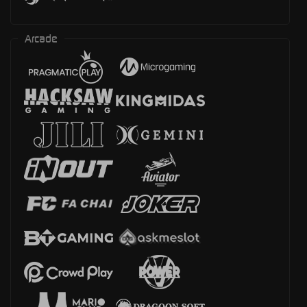
Arcade