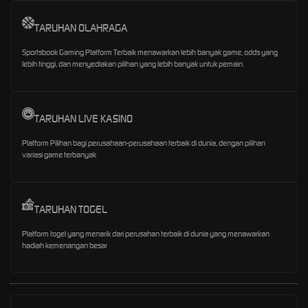
TARUHAN OLAHRAGA
Sportsbook Gaming Platform Terbaik menawarkan lebih banyak game, odds yang
lebih tinggi, dan menyediakan pilihan yang lebih banyak untuk pemain.
TARUHAN LIVE KASINO
Platform Pilihan bagi perusahaan-perusahaan terbaik di dunia, dengan pilihan
variasi game terbanyak
TARUHAN TOGEL
Platform togel yang menarik dari perusahan terbaik di dunia yang menawarkan
hadiah kemenangan besar