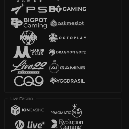
Live Casino