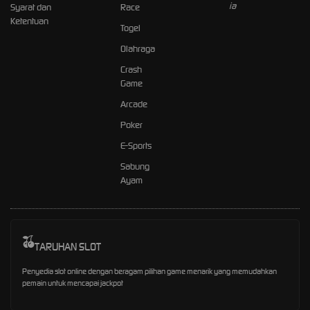
Syarat dan
Race
Ketentuan
Togel
Olahraga
Crash
Game
Arcade
Poker
E-Sports
Sabung
Ayam
TARUHAN SLOT
Penyedia slot online dengan beragam pilihan game menarik yang memudahkan
pemain untuk mencapai jackpot