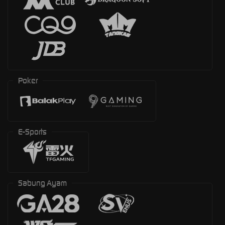
Poker
E-Sports
Sabung Ayam