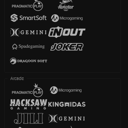
Arcade