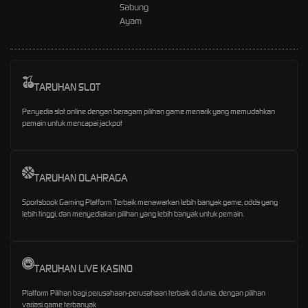
Sabung
Ayam
TARUHAN SLOT
Penyedia slot online dengan beragam pilihan game menarik yang memudahkan
pemain untuk mencapai jackpot
TARUHAN OLAHRAGA
Sportsbook Gaming Platform Terbaik menawarkan lebih banyak game, odds yang
lebih tinggi, dan menyediakan pilihan yang lebih banyak untuk pemain.
TARUHAN LIVE KASINO
Platform Pilihan bagi perusahaan-perusahaan terbaik di dunia, dengan pilihan
variasi game terbanyak