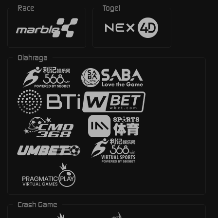
Race
Togel
Olahraga
Crash Game