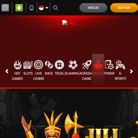
MASUK
DAFTAR
HOT
SLOTS
LIVE
RACE
TOGEL
OLAHRAGA
CRASH
ARCADE
POKER
E-
SABUN
GAMES
CASINO
GAME
SPORTS
AYAM