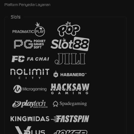
Platform Penyedia Layanan
Slots