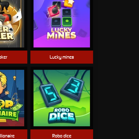
oker
Lucky mines
lionaire
Robo dice