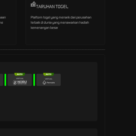
TARUHAN TOGEL
haan
Platform togel yang menarik dari perusahan
ame
terbaik di dunia yang menawarkan hadiah
kemenangan besar