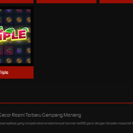
Triple
 Gacor Resmi Terbaru Gampang Menang
oad aplikasi yang menjadi rekomendasi tempat bermain slot88 gacor dengan tampilan responsif rin