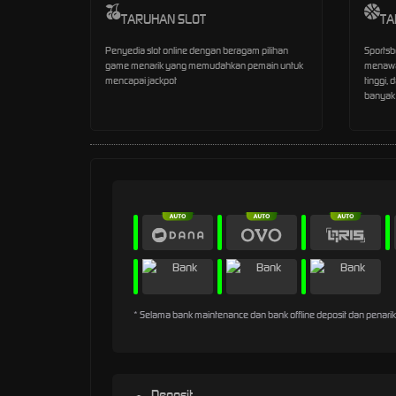
TARUHAN SLOT
TA
Penyedia slot online dengan beragam pilihan
Sportsb
game menarik yang memudahkan pemain untuk
menawar
mencapai jackpot
tinggi,
banyak 
* Selama bank maintenance dan bank offline deposit dan penarik
Deposit