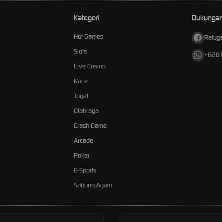
Kategori
Dukunga
Hot Games
Ratuga
Slots
+628
Live Casino
Race
Togel
Olahraga
Crash Game
Arcade
Poker
E-Sports
Sabung Ayam