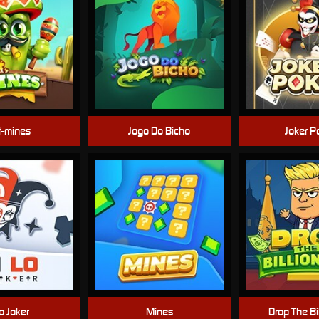
t-mines
Jogo Do Bicho
Joker P
lo Joker
Mines
Drop The Bil