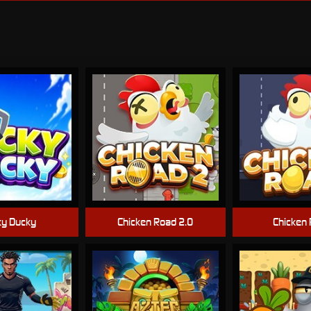
ky Ducky
Chicken Road 2.0
Chicken