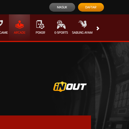
MASUK
DAFTAR
 GAME
ARCADE
POKER
E-SPORTS
SABUNG AYAM
PROMOSI