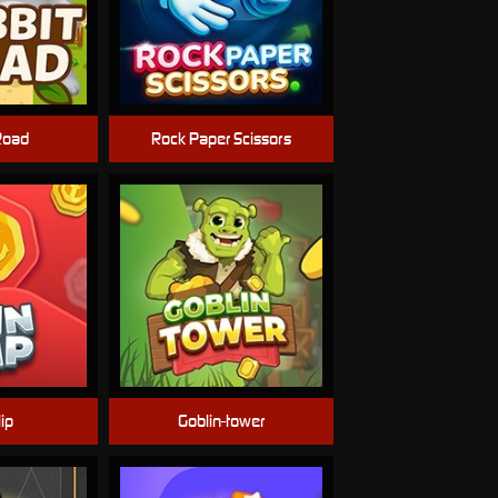
Road
Rock Paper Scissors
ip
Goblin-tower