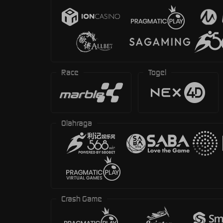
Race
Togel
Olahraga
Crash Game