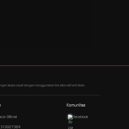
gan akses cepat dengan menggunakan link alternatif anti blokir.
n
Komunitas
cor Official
facebook
1313027364