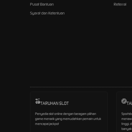
Pusat Bantuan
Referral
Syarat dan Ketentuan
TARUHAN SLOT
TA
Penyedia slot online dengan beragam pilihan
Sportsb
game menarik yang memudahkan pemain untuk
menawar
mencapai jackpot
tinggi,
banyak 