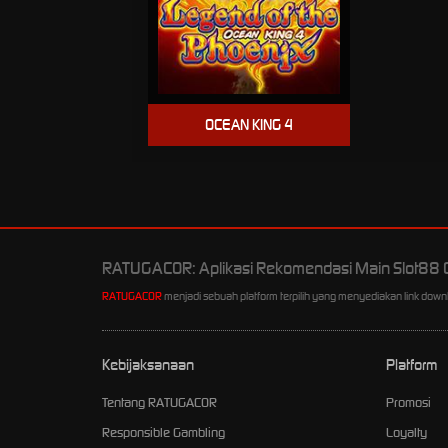
OCEAN KING 4
RATUGACOR: Aplikasi Rekomendasi Main Slot88
RATUGACOR
menjadi sebuah platform terpilih yang menyediakan link downl
Kebijaksanaan
Platform
Tentang RATUGACOR
Promosi
Responsible Gambling
Loyalty