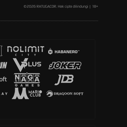
©2026 RATUGACOR. Hak cipta dilindungi | 18+