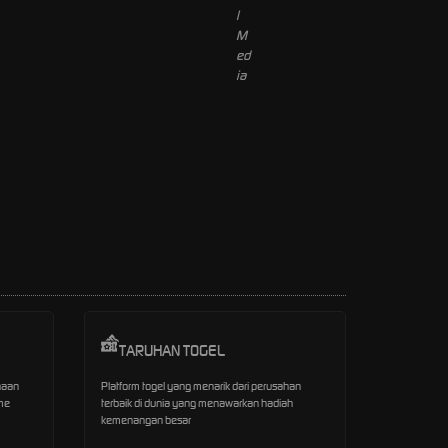
TARUHAN TOGEL
haan
Platform togel yang menarik dari perusahan
ame
terbaik di dunia yang menawarkan hadiah
kemenangan besar