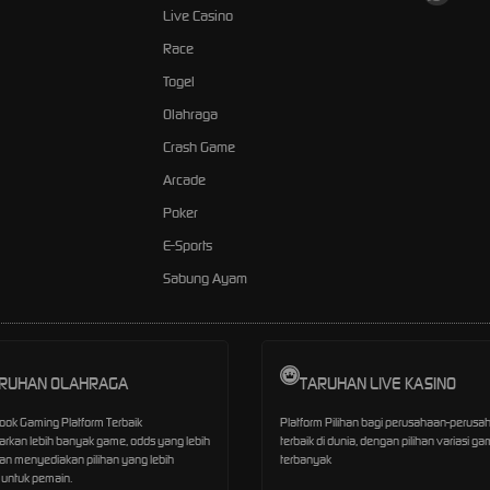
Live Casino
Race
Togel
Olahraga
Crash Game
Arcade
Poker
E-Sports
Sabung Ayam
RUHAN OLAHRAGA
TARUHAN LIVE KASINO
ook Gaming Platform Terbaik
Platform Pilihan bagi perusahaan-perusa
kan lebih banyak game, odds yang lebih
terbaik di dunia, dengan pilihan variasi g
 dan menyediakan pilihan yang lebih
terbanyak
untuk pemain.