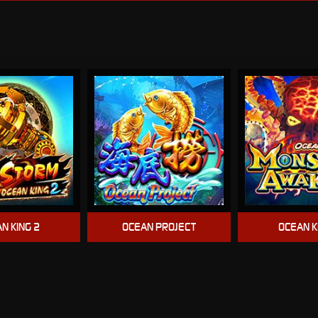
N KING 2
OCEAN PROJECT
OCEAN K