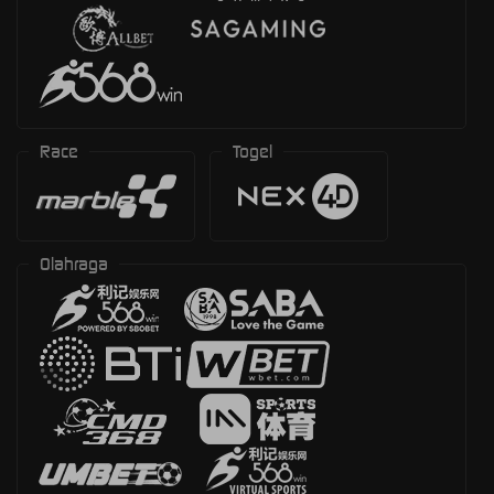
Race
Togel
Olahraga