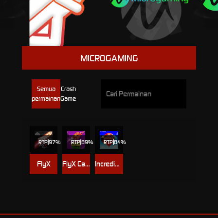
MICROGAMING
Semua
Crash
permainan
Game
RTP
97%
RTP
89%
RTP
84%
FlyX
FlyX Cash Turbo
Incredible Balloon Machine