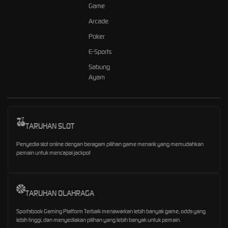
Game
Arcade
Poker
E-Sports
Sabung
Ayam
TARUHAN SLOT
Penyedia slot online dengan beragam pilihan game menarik yang memudahkan
pemain untuk mencapai jackpot
TARUHAN OLAHRAGA
Sportsbook Gaming Platform Terbaik menawarkan lebih banyak game, odds yang
lebih tinggi, dan menyediakan pilihan yang lebih banyak untuk pemain.