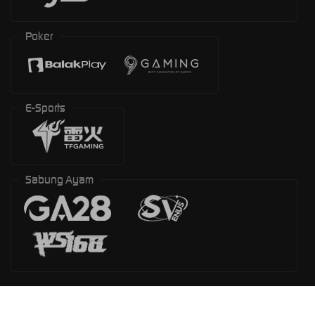
Poker
E-Sports
Sabung Ayam