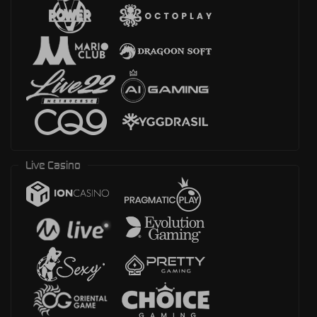
Live Casino