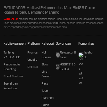
RATUGACOR: Aplikasi Rekomendasi Main Slot88 Gacor
Resmi Terbaru Gampang Menang
RATUGACOR
menjadi sebuah platform terpilih yang menyediakan link download aplikasi
yang menjadi rekomendasi tempat bermain slot88 gacor dengan tampilan responsif ringan
akses cepat dengan menggunakan link alternatif anti blokir.
Kebijaksanaan
Platform
Kategori
Dukungan
Komunitas
Tentang
Promosi
Hot
Ratugacor O
facebo
RATUGACOR
Games
fficial
ok
Loyalty
Responsible
Slots
+62813130
Referral
Gambling
27364
Live
Pusat Bantuan
Casino
Syarat dan
Race
Ketentuan
Togel
Olahraga
Crash