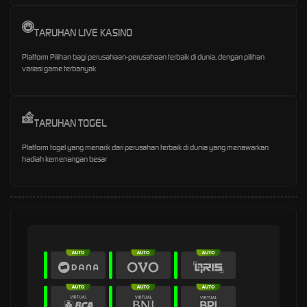
TARUHAN LIVE KASINO
Platform Pilihan bagi perusahaan-perusahaan terbaik di dunia, dengan pilihan
variasi game terbanyak
TARUHAN TOGEL
Platform togel yang menarik dari perusahan terbaik di dunia yang menawarkan
hadiah kemenangan besar