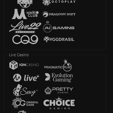
Live Casino