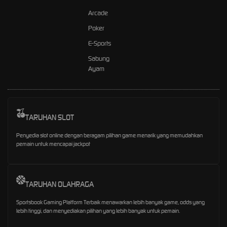
Arcade
Poker
E-Sports
Sabung
Ayam
TARUHAN SLOT
Penyedia slot online dengan beragam pilihan game menarik yang memudahkan
pemain untuk mencapai jackpot
TARUHAN OLAHRAGA
Sportsbook Gaming Platform Terbaik menawarkan lebih banyak game, odds yang
lebih tinggi, dan menyediakan pilihan yang lebih banyak untuk pemain.