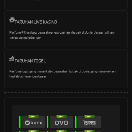
TARUHAN LIVE KASINO
Platform Pilihan bagi perusahaan-perusahaan terbaik di dunia, dengan pilihan
variasi game terbanyak
TARUHAN TOGEL
Platform togel yang menarik dari perusahan terbaik di dunia yang menawarkan
hadiah kemenangan besar