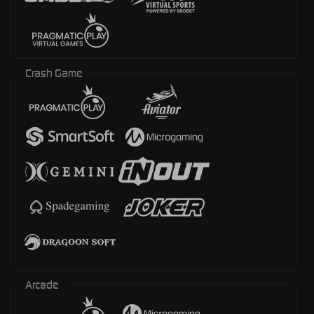
Crash Game
Arcade