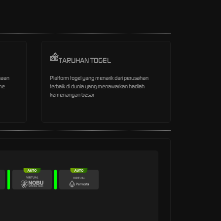
TARUHAN TOGEL
haan
Platform togel yang menarik dari perusahan
ame
terbaik di dunia yang menawarkan hadiah
kemenangan besar