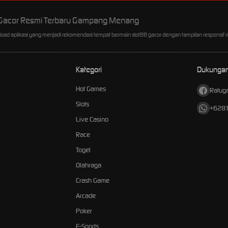
 Gacor Resmi Terbaru Gampang Menang
oad aplikasi yang menjadi rekomendasi tempat bermain slot88 gacor dengan tampilan responsif rin
Kategori
Dukunga
Hot Games
Ratuga
Slots
+628
Live Casino
Race
Togel
Olahraga
Crash Game
Arcade
Poker
E-Sports