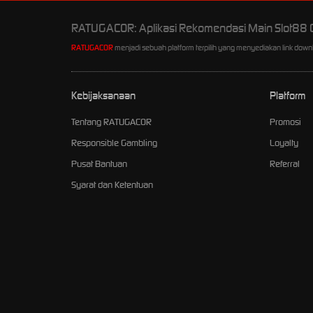
RATUGACOR: Aplikasi Rekomendasi Main Slot88
RATUGACOR
menjadi sebuah platform terpilih yang menyediakan link downl
Kebijaksanaan
Platform
Tentang RATUGACOR
Promosi
Responsible Gambling
Loyalty
Pusat Bantuan
Referral
Syarat dan Ketentuan