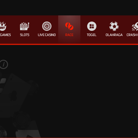
 GAMES
SLOTS
LIVE CASINO
RACE
TOGEL
OLAHRAGA
CRASH
i