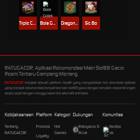
Triple Chance
Bola Golek
Dragon Tiger 2
Sic Bo
RATUGACOR: Aplikasi Rekomendasi Main Slot88 Gacor
Resmi Terbaru Gampang Menang
RATUGACOR
menjadi sebuah platform terpilih yang menyediakan link download aplikasi
yang menjadi rekomendasi tempat bermain slot88 gacor dengan tampilan responsif ringan
akses cepat dengan menggunakan link alternatif anti blokir.
Kebijaksanaan
Platform
Kategori
Dukungan
Komunitas
Tentang
Promosi
Hot
Ratugacor O
facebo
RATUGACOR
Games
fficial
ok
Loyalty