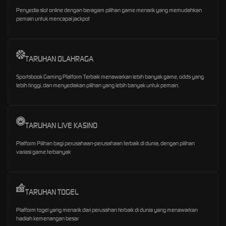
Penyedia slot online dengan beragam pilihan game menarik yang memudahkan
pemain untuk mencapai jackpot
TARUHAN OLAHRAGA
Sportsbook Gaming Platform Terbaik menawarkan lebih banyak game, odds yang
lebih tinggi, dan menyediakan pilihan yang lebih banyak untuk pemain.
TARUHAN LIVE KASINO
Platform Pilihan bagi perusahaan-perusahaan terbaik di dunia, dengan pilihan
variasi game terbanyak
TARUHAN TOGEL
Platform togel yang menarik dari perusahan terbaik di dunia yang menawarkan
hadiah kemenangan besar