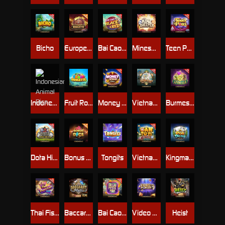
Bicho
European Roulette
Bai Cao Black & Red
Minesweeper
Teen Patti Versus
Indonesian Animal Dice
Fruit Roulette
Money Wheel Deluxe
Vietnam Fish Prawn Crab
Burmese 6 Animals
Dota Hi-Lo
Bonus Dice
Tongits
Vietnam Rock Paper Scissors
Kingmaker Pok Deng
Thai Fish Prawn Crab GO!
Baccarat: Multi
Bai Cao Mystic Four
Video Poker
Heist