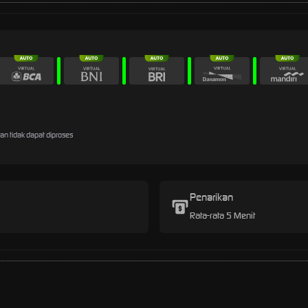
an tidak dapat diproses
Penarikan
Rata-rata 5 Menit