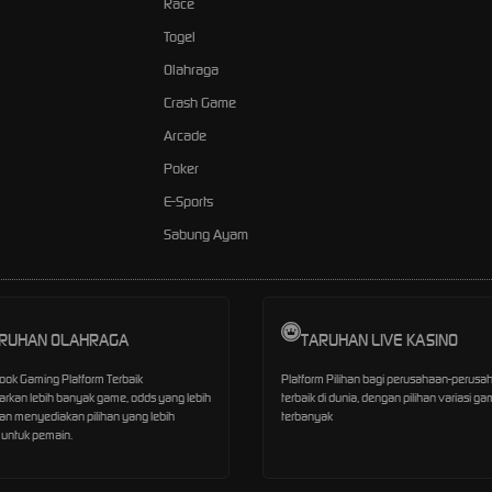
Race
Togel
Olahraga
Crash Game
Arcade
Poker
E-Sports
Sabung Ayam
RUHAN OLAHRAGA
TARUHAN LIVE KASINO
ook Gaming Platform Terbaik
Platform Pilihan bagi perusahaan-perusa
kan lebih banyak game, odds yang lebih
terbaik di dunia, dengan pilihan variasi g
 dan menyediakan pilihan yang lebih
terbanyak
untuk pemain.