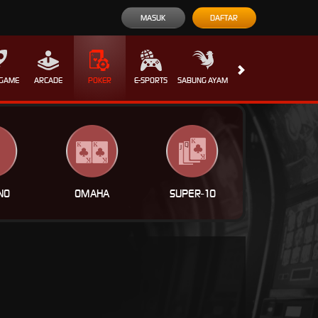
MASUK
DAFTAR
 GAME
ARCADE
POKER
E-SPORTS
SABUNG AYAM
PROMOSI
NO
OMAHA
SUPER-10