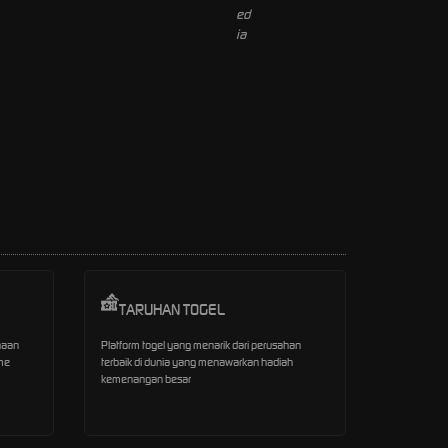
TARUHAN TOGEL
haan
Platform togel yang menarik dari perusahan
ame
terbaik di dunia yang menawarkan hadiah
kemenangan besar