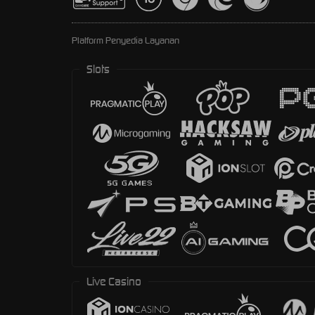
Platform Penyedia Layanan
Slots
Live Casino