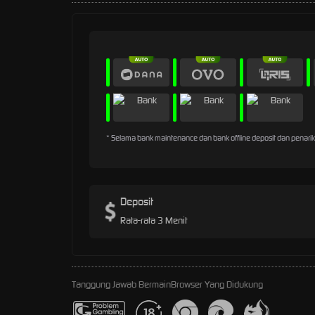
* Selama bank maintenance dan bank offline deposit dan penarik
Deposit
Rata-rata 3 Menit
Tanggung Jawab Bermain
Browser Yang Didukung