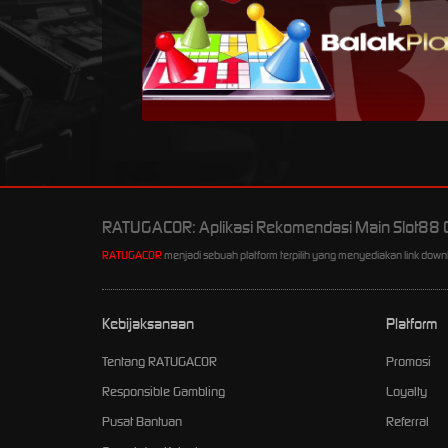
RATUGACOR: Aplikasi Rekomendasi Main Slot88
RATUGACOR
menjadi sebuah platform terpilih yang menyediakan link downl
Kebijaksanaan
Platform
Tentang RATUGACOR
Promosi
Responsible Gambling
Loyalty
Pusat Bantuan
Referral