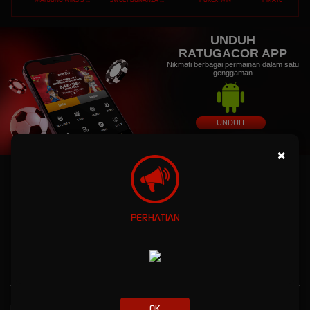
UNDUH
RATUGACOR APP
Nikmati berbagai permainan dalam satu
genggaman
UNDUH
PANDUAN INSTALASI
×
RATUGACOR: Aplikasi Rekomendasi Main Slot88 Gacor
Resmi Terbaru Gampang Menang
PERHATIAN
RATUGACOR
menjadi sebuah platform terpilih yang menyediakan link download aplikasi
yang menjadi rekomendasi tempat bermain slot88 gacor dengan tampilan responsif ringan
akses cepat dengan menggunakan link alternatif anti blokir.
OK
Kebijaksanaan
Platform