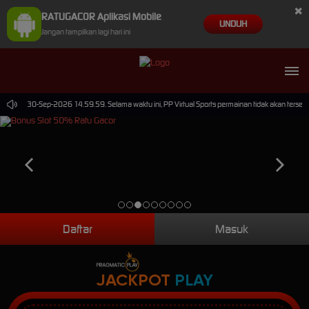
×
RATUGACOR Aplikasi Mobile
UNDUH
Jangan tampilkan lagi hari ini
 sampai 30-Sep-2026 14.59.59. Selama waktu ini, PP Virtual Sports permainan tidak akan terse
Daftar
Masuk
JACKPOT
PLAY