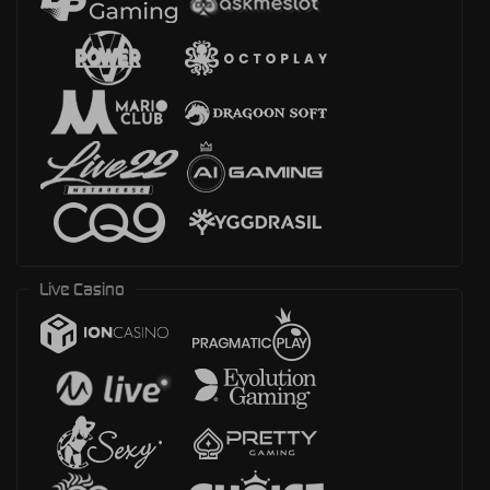
Live Casino