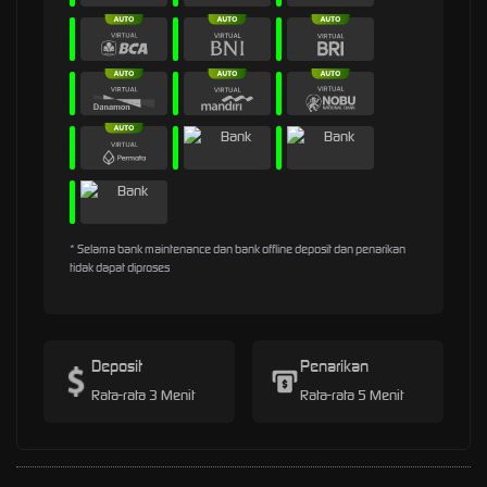
* Selama bank maintenance dan bank offline deposit dan penarikan
tidak dapat diproses
Deposit
Penarikan
Rata-rata 3 Menit
Rata-rata 5 Menit