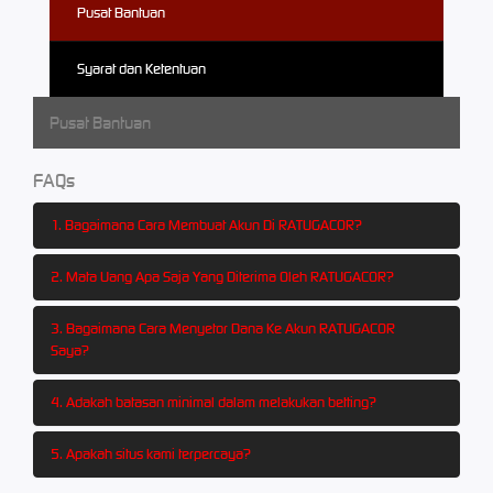
Pusat Bantuan
Syarat dan Ketentuan
Pusat Bantuan
FAQs
1. Bagaimana Cara Membuat Akun Di RATUGACOR?
2. Mata Uang Apa Saja Yang Diterima Oleh RATUGACOR?
3. Bagaimana Cara Menyetor Dana Ke Akun RATUGACOR
Saya?
4. Adakah batasan minimal dalam melakukan betting?
5. Apakah situs kami terpercaya?