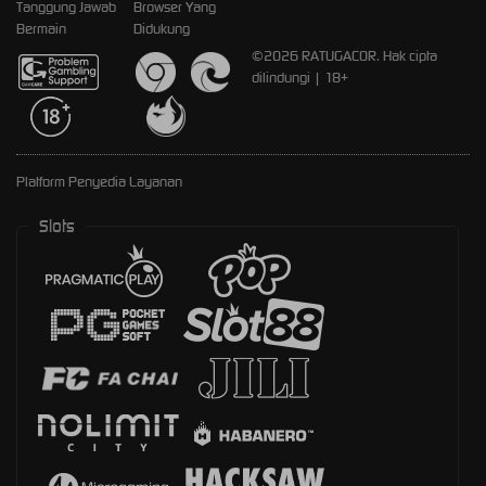
Tanggung Jawab
Browser Yang
Bermain
Didukung
©2026 RATUGACOR. Hak cipta
dilindungi | 18+
Platform Penyedia Layanan
Slots