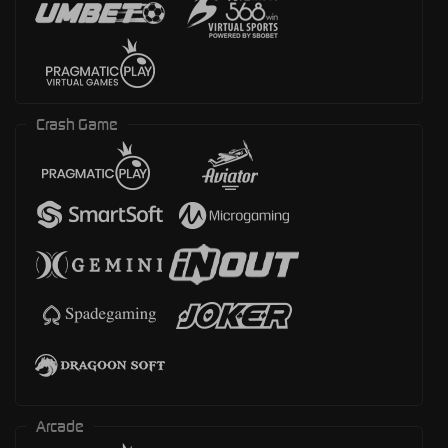
Crash Game
Arcade