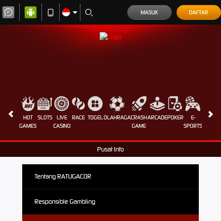
MASUK
DAFTAR
HOT
SLOTS
LIVE
RACE
TOGEL
OLAHRAGA
CRASH
ARCADE
POKER
E-
SABUN
GAMES
CASINO
GAME
SPORTS
AYAM
Pusat Info
Tentang RATUGACOR
Responsible Gambling