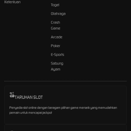
Ketentuan
Togel
Olahraga
Crash
Game
Arcade
Poker
E-Sports
Sabung
Ayam
TARUHAN SLOT
Penyedia slot online dengan beragam pilihan game menarik yang memudahkan
pemain untuk mencapai jackpot