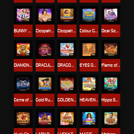
BUNNY VIP NIGHT
Cleopatra's Fortune Ways
Cleopatra's Treasure
Colour Game Mega Bonus
Dear Senpai
DIAMOND KING
DRACULA’S CASTLE BANQUET
DRAGON FORTUNE
EYES OF RA
Flame of Fortune
Gems of Valhalla
Gold Rush Bonanza
GOLDEN FORTUNE HORSE
HEAVENLY FEAST WITH WUKONG
Hippo Splash