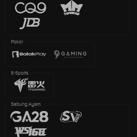
Poker
E-Sports
Sabung Ayam