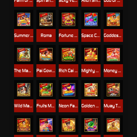
Farm Of Fortune
Spin and Win
Sexy Vegas
Alien Smash
God Of Wealth
Summer Splash Paradise
Roma
Fortune Jewels III
Space Conquest
Goddess Of Egypt
The Maya Myth
Pai Gow Ways
Rich Cai Shen
Mighty Sevens
Money Empire
Wild Mafia
Fruits Mania
Neon Fantasy
Golden Horse Ride
Muay Thai Fighter