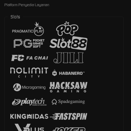
Platform Penyedia Layanan
Slots