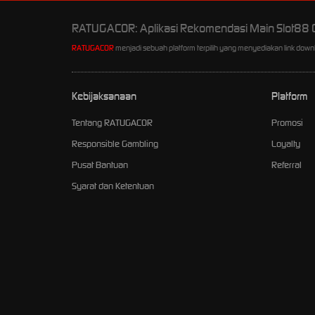
RATUGACOR: Aplikasi Rekomendasi Main Slot88
RATUGACOR
menjadi sebuah platform terpilih yang menyediakan link downl
Kebijaksanaan
Platform
Tentang RATUGACOR
Promosi
Responsible Gambling
Loyalty
Pusat Bantuan
Referral
Syarat dan Ketentuan