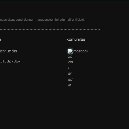
gan akses cepat dengan menggunakan link alternatif anti blokir.
n
Komunitas
cor Official
facebook
1313027364