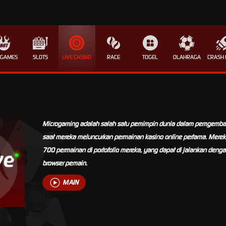
 GAMES
SLOTS
LIVE CASINO
RACE
TOGEL
OLAHRAGA
CRASH
Microgaming adalah salah satu pemimpin dunia dalam pemgembang
saat mereka meluncurkan permainan kasino online pertama. Mereka b
700 permainan di portofolio mereka, yang dapat di jalankan deng
browser pemain.
MAIN