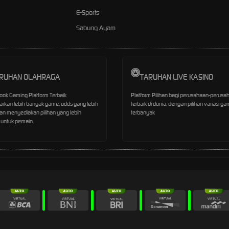
E-Sports
Sabung Ayam
RUHAN OLAHRAGA
TARUHAN LIVE KASINO
ook Gaming Platform Terbaik
Platform Pilihan bagi perusahaan-perusa
kan lebih banyak game, odds yang lebih
terbaik di dunia, dengan pilihan variasi g
 dan menyediakan pilihan yang lebih
terbanyak
untuk pemain.