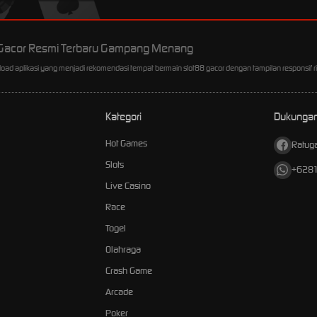
 Gacor Resmi Terbaru Gampang Menang
oad aplikasi yang menjadi rekomendasi tempat bermain slot88 gacor dengan tampilan responsif rin
Kategori
Dukunga
Hot Games
Ratuga
Slots
+628
Live Casino
Race
Togel
Olahraga
Crash Game
Arcade
Poker