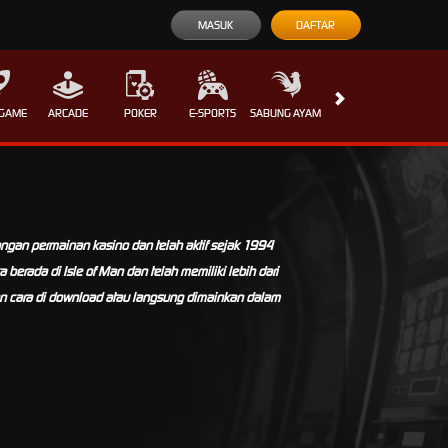
MASUK
DAFTAR
 GAME
ARCADE
POKER
E-SPORTS
SABUNG AYAM
PROMOSI
an permainan kasino dan telah aktif sejak 1994
erada di Isle of Man dan telah memiliki lebih dari
an cara di download atau langsung dimainkan dalam