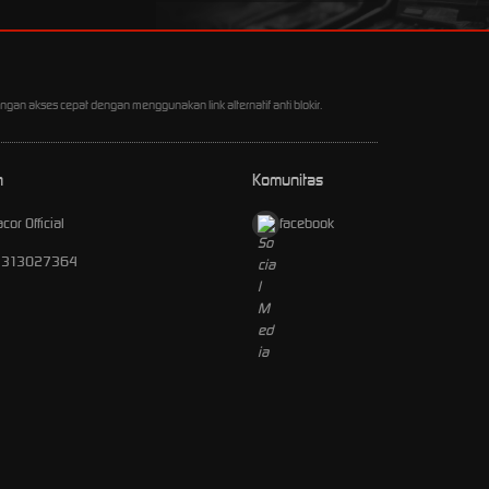
gan akses cepat dengan menggunakan link alternatif anti blokir.
n
Komunitas
cor Official
facebook
1313027364